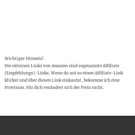
a
c
h
g
e
s
u
n
d
a
u
f
Wichtiger Hinweis!
I
n
Die externen Links von Amazon sind sogenannte Affiliate
s
(Empfehlungs)-Links. Wenn du auf so einen Affiliate-Link
t
a
klickst und über diesen Link einkaufst, bekomme ich eine
g
Provision. Für dich verändert sich der Preis nicht.
r
a
m
a
n
z
e
i
g
e