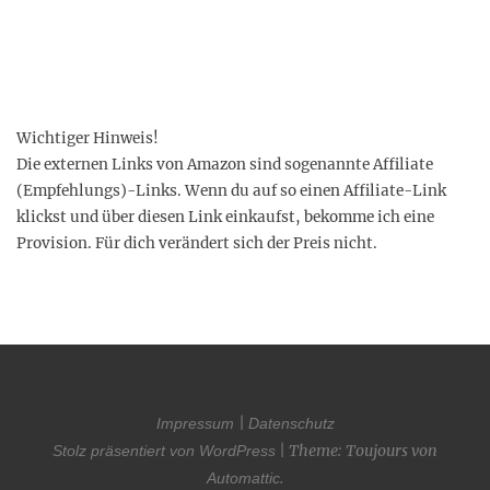
e
s
u
n
d
a
u
f
Wichtiger Hinweis!
I
n
Die externen Links von Amazon sind sogenannte Affiliate
s
(Empfehlungs)-Links. Wenn du auf so einen Affiliate-Link
t
a
klickst und über diesen Link einkaufst, bekomme ich eine
g
Provision. Für dich verändert sich der Preis nicht.
r
a
m
a
n
z
e
i
g
e
n
|
Impressum
Datenschutz
|
Theme: Toujours von
Stolz präsentiert von WordPress
.
Automattic