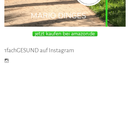
jetzt kaufen bei amazon.de
1fachGESUND auf Instagram
P
r
o
f
i
l
v
o
n
1
f
a
c
h
g