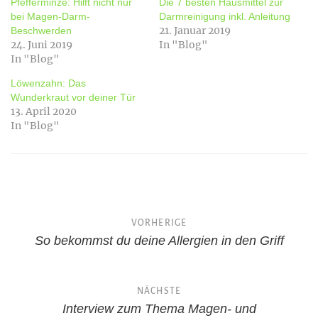
Pfefferminze: Hilft nicht nur
Die 7 besten Hausmittel zur
bei Magen-Darm-
Darmreinigung inkl. Anleitung
21. Januar 2019
Beschwerden
24. Juni 2019
In "Blog"
In "Blog"
Löwenzahn: Das
Wunderkraut vor deiner Tür
13. April 2020
In "Blog"
Beitragsnavigation
VORHERIGE
So bekommst du deine Allergien in den Griff
NÄCHSTE
Interview zum Thema Magen- und