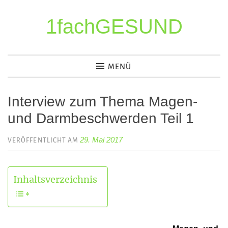
1fachGESUND
Z
u
m
I
MENÜ
n
h
Interview zum Thema Magen-
a
und Darmbeschwerden Teil 1
l
t
29. Mai 2017
VERÖFFENTLICHT AM
s
p
r
Inhaltsverzeichnis
i
n
g