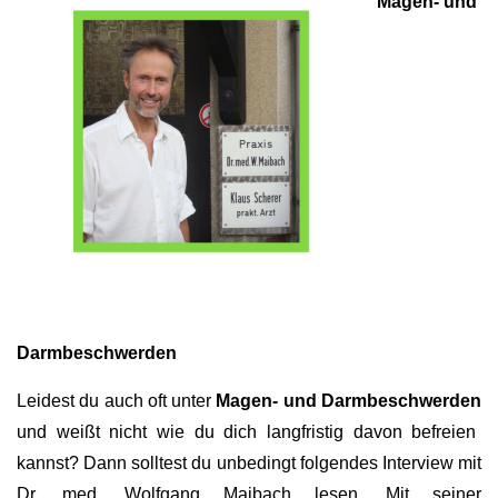
e
Magen- und
n
Darmbeschwerden
Leidest du auch oft unter
Magen- und Darmbeschwerden
und weißt nicht wie du dich langfristig davon befreien
kannst?
Dann solltest du unbedingt folgendes Interview mit
Dr. med. Wolfgang Maibach lesen.
Mit seiner